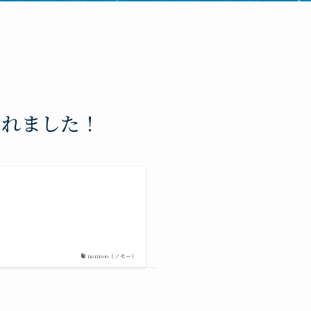
されました！
nomooo（ノモー）